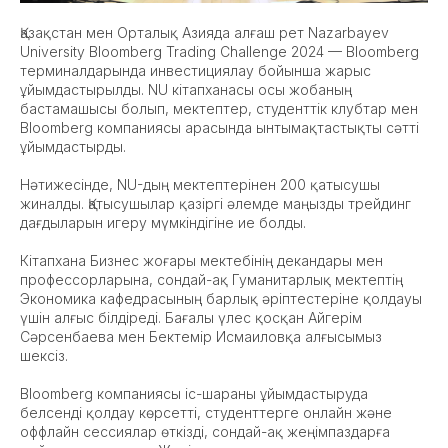
Қазақстан мен Орталық Азияда алғаш рет Nazarbayev
University Bloomberg Trading Challenge 2024 — Bloomberg
терминалдарында инвестициялау бойынша жарыс
ұйымдастырылды. NU кітапханасы осы жобаның
бастамашысы болып, мектептер, студенттік клубтар мен
Bloomberg компаниясы арасында ынтымақтастықты сәтті
ұйымдастырды.
Нәтижесінде, NU-дың мектептерінен 200 қатысушы
жиналды. Қатысушылар қазіргі әлемде маңызды трейдинг
дағдыларын игеру мүмкіндігіне ие болды.
Кітапхана Бизнес жоғары мектебінің декандары мен
профессорларына, сондай-ақ Гуманитарлық мектептің
Экономика кафедрасының барлық әріптестеріне қолдауы
үшін алғыс білдіреді. Бағалы үлес қосқан Айгерім
Сәрсенбаева мен Бектемір Исмаиловқа алғысымыз
шексіз.
Bloomberg компаниясы іс-шараны ұйымдастыруда
белсенді қолдау көрсетті, студенттерге онлайн және
оффлайн сессиялар өткізді, сондай-ақ жеңімпаздарға