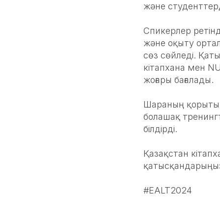
және студенттер
Спикерлер ретін
және оқыту ортал
сөз сөйледі. Қат
кітапхана мен N
жоғары бағалады.
Шараның қорытын
болашақ тренинг
білдірді.
Қазақстан кітапх
қатысқандарыңыз 
#EALT2024