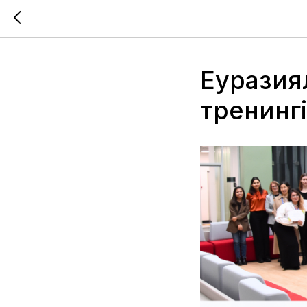
Еуразия
тренинг