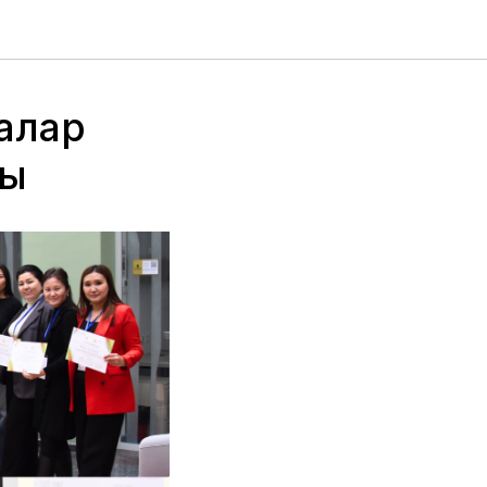
налар
ды