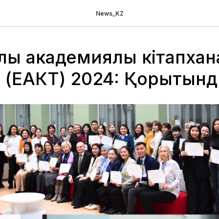
News_KZ
лық академиялық кітапха
і (ЕАКТ) 2024: Қорытын