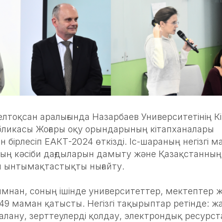
елтоқсан аралығында Назарбаев Университетінің К
бликасы Жоғары оқу орындарының кітапханалары
бірлесіп ЕАКТ-2024 өткізді. Іс-шараның негізгі м
ың кәсіби дағдыларын дамыту және Қазақстанның
ы ынтымақтастықты нығайту.
ымнан, соның ішінде университеттер, мектептер 
49 маман қатысты. Негізгі тақырыптар ретінде: 
алану, зерттеулерді қолдау, электрондық ресурс