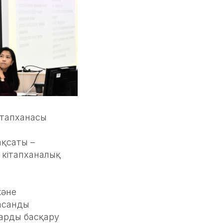
ітапханасы
ақсаты –
 кітапханалық
және
жасанды
тарды басқару