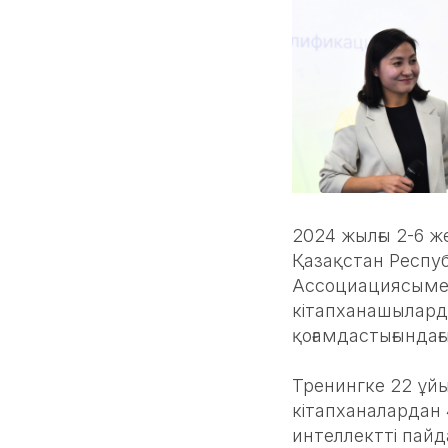
2024 жылғы 2-6 ж
Қазақстан Респу
Ассоциациясымен 
кітапханашылард
қоғамдастығындағ
Тренингке 22 ұй
кітапханалардан 
интеллектті пайд