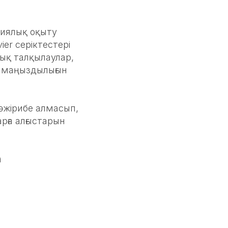
циялық оқыту
er серіктестері
тық талқылаулар,
қ маңыздылығын
әжірибе алмасып,
ға алғыстарын
а