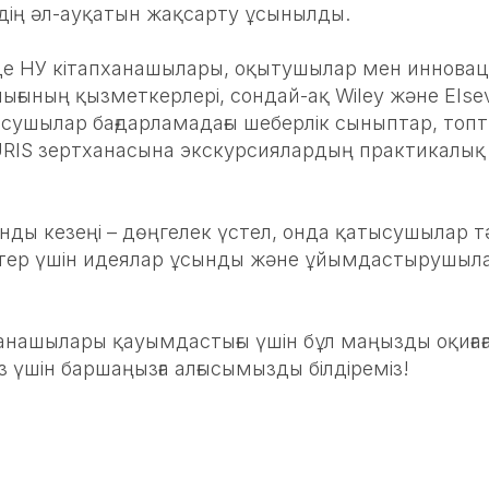
дің әл-ауқатын жақсарту ұсынылды.
де НУ кітапханашылары, оқытушылар мен иннова
ығының қызметкерлері, сондай-ақ Wiley және Elsevi
ысушылар бағдарламадағы шеберлік сыныптар, топ
URIS зертханасына экскурсиялардың практикалы
ды кезеңі – дөңгелек үстел, онда қатысушылар т
тер үшін идеялар ұсынды және ұйымдастырушылар
анашылары қауымдастығы үшін бұл маңызды оқиғағ
үшін баршаңызға алғысымызды білдіреміз!