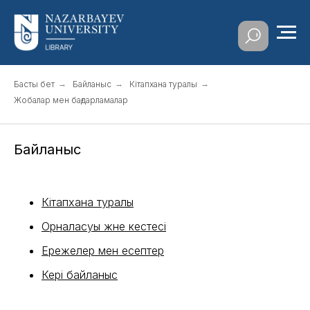
Басты бет
→
Байланыс
→
Кітапхана туралы
→
Жобалар мен бағдарламалар
Байланыс
Кітапхана туралы
Орналасуы және кестесі
Ережелер мен есептер
Кері байланыс