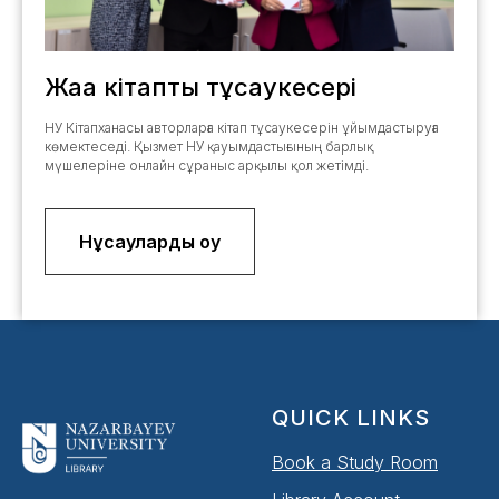
Жаңа кітаптың тұсаукесері
НУ Кітапханасы авторларға кітап тұсаукесерін ұйымдастыруға
көмектеседі. Қызмет НУ қауымдастығының барлық
мүшелеріне онлайн сұраныс арқылы қол жетімді.
Нұсқауларды оқу
QUICK LINKS
Book a Study Room