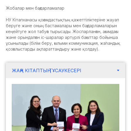
Жобалар мен бағдарламалар
НУ Кітапханасы қоғамдастықтың қажеттіліктеріне жауап
беруге және оның бастамалары мен бағдарламаларын
кеңейтуге жол табуға тырысады. Жоспарланған, ағымдағы
және орындалған іс-шаралар әртүрлі бағыттар бойынша
ұсынылады (білім беру, ғылыми коммуникация, жаһандық
қозғалыстарды ақпараттандыру және қолдау).